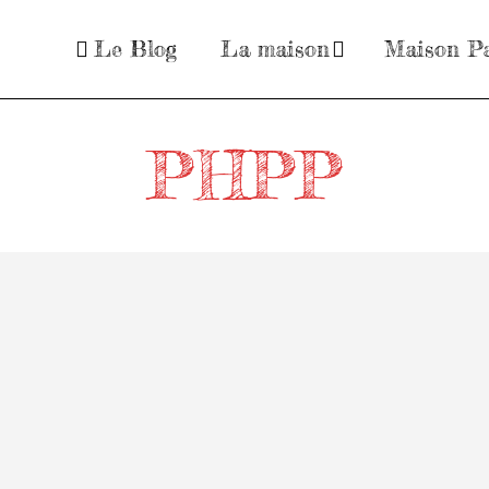
Le Blog
La maison
Maison Pa
PHPP
 dans
Architecture : 2
options en
uébec
concurence
de
on
 2017
DAMIEN
16 DÉCEMBRE
ives
2014
e
Cela fait 2 mois que