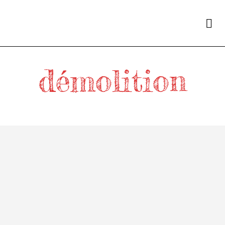
démolition
Home
/
démolition
Semaines 10 et 11
de
on
DAMIEN
14 SEPTEMBRE 2015
Ces 2 dernières semaines ont été consacré à la finition des
murs extérieurs et des cadres des futures fenêtres. A ce
propos hier soir un voisin m’interpelle devant la maison …
Lire la suite