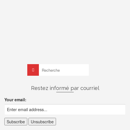
de
on
DAMIEN
20 JUIN 2015
Les travaux ont officiellement commencé ce jeudi 18 juin
2015. Première étape : démolition extérieure. Je rappelle
que l’intérieur avait été “dégarni” il y a quelques temps pour
pouvoir analyser …
Lire la suite
démolition
,
travaux
brique
,
démolition
,
recyclage
,
timelapse
,
travaux
Rechercher :
Restez informé par courriel
Your email: