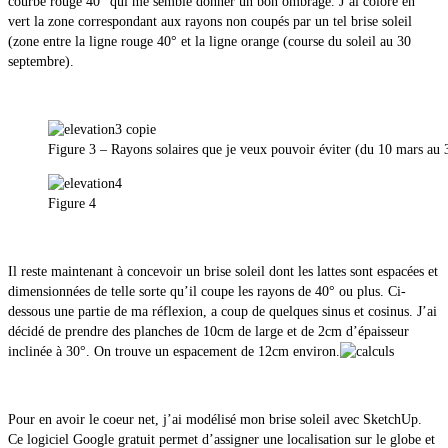
courbe rouge 40° qui me semble donner un bon ombrage. J’ai coloré en
vert la zone correspondant aux rayons non coupés par un tel brise soleil
(zone entre la ligne rouge 40° et la ligne orange (course du soleil au 30
septembre).
Figure 3 – Rayons solaires que je veux pouvoir éviter (du 10 mars au
Figure 4
Il reste maintenant à concevoir un brise soleil dont les lattes sont espacées et
dimensionnées de telle sorte qu’il coupe les rayons de 40° ou plus. Ci-
dessous une partie de ma réflexion, a coup de quelques sinus et cosinus. J’ai
décidé de prendre des planches de 10cm de large et de 2cm d’épaisseur
inclinée à 30°. On trouve un espacement de 12cm environ.
Pour en avoir le coeur net, j’ai modélisé mon brise soleil avec SketchUp.
Ce logiciel Google gratuit permet d’assigner une localisation sur le globe et