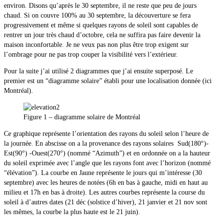
environ. Disons qu’après le 30 septembre, il ne reste que peu de jours
chaud. Si on couvre 100% au 30 septembre, la découverture se fera
progressivement et même si quelques rayons de soleil sont capables de
rentrer un jour très chaud d’octobre, cela ne suffira pas faire devenir la
maison inconfortable. Je ne veux pas non plus être trop exigent sur
l’ombrage pour ne pas trop couper la visibilité vers l’extérieur.
Pour la suite j’ai utilisé 2 diagrammes que j’ai ensuite superposé. Le
premier est un “diagramme solaire” établi pour une localisation donnée (ici
Montréal).
Figure 1 – diagramme solaire de Montréal
Ce graphique représente l’orientation des rayons du soleil selon l’heure de
la journée. En abscisse on a la provenance des rayons solaires Sud(180°)-
Est(90°) -Ouest(270°) (nommé “Azimuth”) et en ordonnée on a la hauteur
du soleil exprimée avec l’angle que les rayons font avec l’horizon (nommé
“élévation”). La courbe en Jaune représente le jours qui m’intéresse (30
septembre) avec les heures de notées (6h en bas à gauche, midi en haut au
milieu et 17h en bas à droite). Les autres courbes représente la course du
soleil à d’autres dates (21 déc (solstice d’hiver), 21 janvier et 21 nov sont
les mêmes, la courbe la plus haute est le 21 juin).