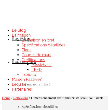
Le Blog
La maison
Le Blog
La maison en bref
Spécifications détaillées
Plans
Coupes de murs
Certifications
La maison
Passivhaus
LEED
Lexique
Maison Passive?
L’équipe
La maison en bref
Partenaires
Home
/
Réflexions
/
Dimensionnement des futurs brises soleil coulissants
Spécifications détaillées