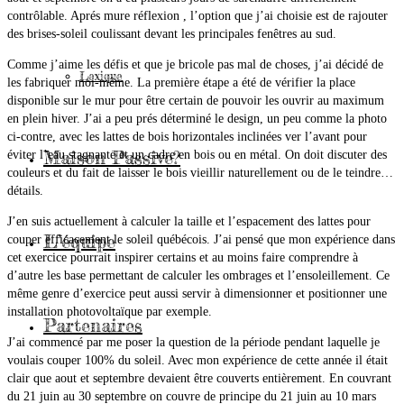
contrôlable. Aprés mure réflexion , l’option que j’ai choisie est de rajouter
des brises-soleil coulissant devant les principales fenêtres au sud.
Comme j’aime les défis et que je bricole pas mal de choses, j’ai décidé de
Lexique
les fabriquer moi-même. La première étape a été de vérifier la place
disponible sur le mur pour être certain de pouvoir les ouvrir au maximum
en plein hiver. J’ai a peu prés déterminé le design, un peu comme la photo
ci-contre, avec les lattes de bois horizontales inclinées ver l’avant pour
Maison Passive?
éviter l’eau stagnante et un cadre en bois ou en métal. On doit discuter des
couleurs et du fait de laisser le bois vieillir naturellement ou de le teindre…
détails.
J’en suis actuellement à calculer la taille et l’espacement des lattes pour
L’équipe
couper efficacement le soleil québécois. J’ai pensé que mon expérience dans
cet exercice pourrait inspirer certains et au moins faire comprendre à
d’autre les base permettant de calculer les ombrages et l’ensoleillement. Ce
même genre d’exercice peut aussi servir à dimensionner et positionner une
installation photovoltaïque par exemple.
Partenaires
J’ai commencé par me poser la question de la période pendant laquelle je
voulais couper 100% du soleil. Avec mon expérience de cette année il était
clair que aout et septembre devaient être couverts entièrement. En couvrant
du 21 juin au 30 septembre on couvre de principe du 21 juin au 10 mars