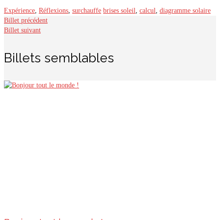
Expérience
,
Réflexions
,
surchauffe
brises soleil
,
calcul
,
diagramme solaire
Billet précédent
Billet suivant
Billets semblables