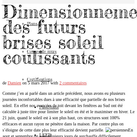
Dimensionneme
des futurs
Plans
brises soleil
coulissants
Coupes de murs
Certifications
de
Damien
on
5 mars 2017
with
2 commentaires
Comme j’en ai parlé dans un article précédent, nous avons eu plusieurs
journées inconfortables dues à une efficacité que partielle de nos brises
soleil. En effet nos avancées de toit devant les fenêtres au Sud ont été
Passivhaus
calculée à juste titre pour limiter le soleil en été et le maximiser en hiver. Le
21 juin, quand le soleil est à son plus haut, ces structures sont 100%
efficaces et aucun rayon ne pénètre dans la maison. Par contre plus on
s’éloigne de cette date plus leur efficacité devient partielle.
En
LEED
aout et septembre on a eu plusieurs jours de surchauffe difficilement