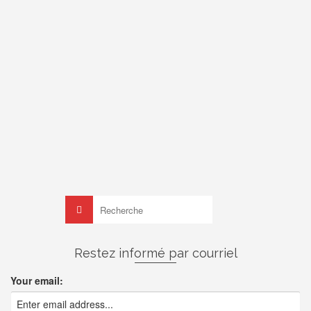
Journées de récupération
de
on
DAMIEN
24 AOÛT 2015
L’étape de déconstruction est pratiquement terminée
maintenant (reste les balcons en béton avant et arrière a
démolir) et le jardin se trouvait envahi par des briques, des
gros morceaux de …
Lire la suite
Non classé
amis
,
bois
,
partage
,
réutilisation
,
solives
Rechercher :
Restez informé par courriel
Your email: