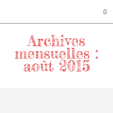
Archives
mensuelles :
août 2015
Home
/
2015
/
août
Semaine 6 à 9 – ça bouge!
de
on
DAMIEN
31 AOÛT 2015