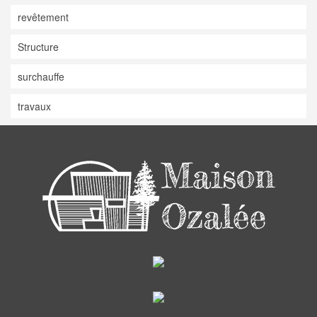
revêtement
Structure
surchauffe
travaux