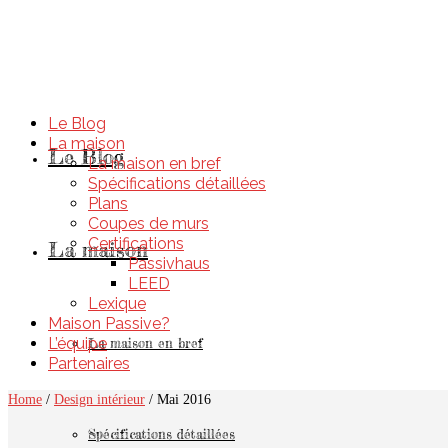
Le Blog
La maison
Le Blog
La maison en bref
Spécifications détaillées
Plans
Coupes de murs
Certifications
La maison
Passivhaus
LEED
Lexique
Maison Passive?
L’équipe
La maison en bref
Partenaires
Home
/
Design intérieur
/
Mai 2016
Spécifications détaillées