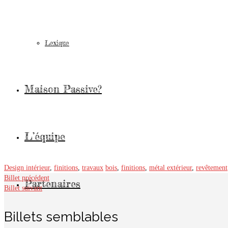
Lexique
Maison Passive?
L’équipe
Design intérieur
,
finitions
,
travaux
bois
,
finitions
,
métal extérieur
,
revêtement
Billet précédent
Partenaires
Billet suivant
Billets semblables